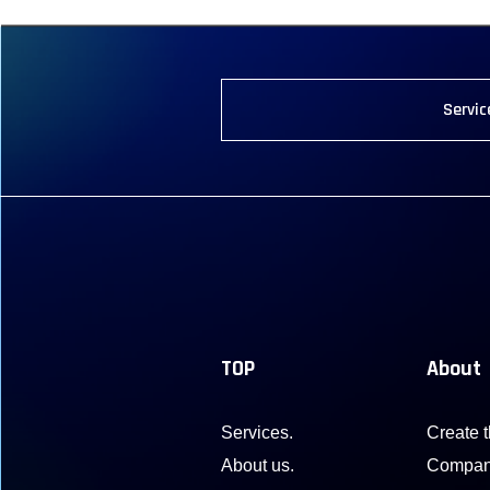
Servic
TOP
About
Services.
Create t
About us.
Compa