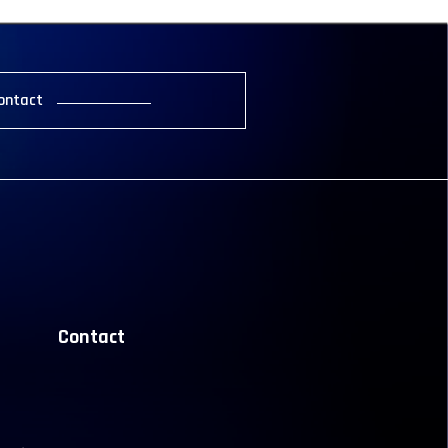
ontact
Contact