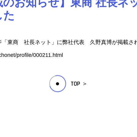
のお知らせ】東商 社長ネッ
した
ジ「東商 社長ネット」に弊社代表 久野真博が掲載さ
chonet/profile/000211.html
TOP
＞